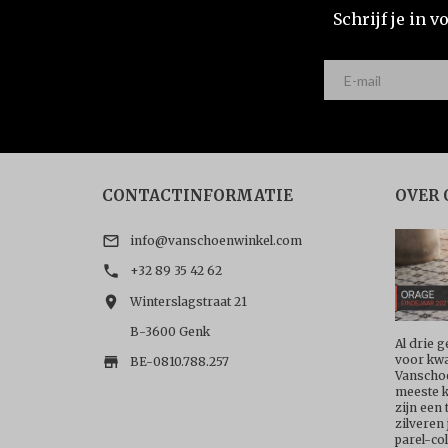
Schrijf je in 

CONTACTINFORMATIE
OVER 

info@vanschoenwinkel.com

+32 89 35 42 62

Winterslagstraat 21
B-3600 Genk
Al drie g
voor kwal

BE-0810.788.257
Vanschoe
meeste k
zijn een
zilveren
parel-col