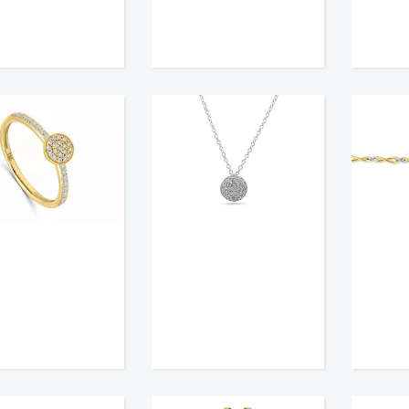
€
1.890,
00
€
1.555,
00





