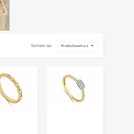
Sorteer op:
Productnaam a-z