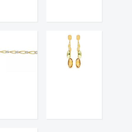
€
1.088,
00
€
1.199,
00




