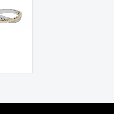
€
740,
00
€
3.230,
00




