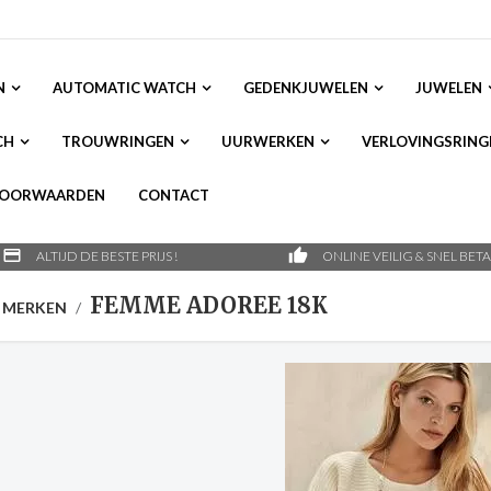
N
AUTOMATIC WATCH
GEDENKJUWELEN
JUWELEN
CH
TROUWRINGEN
UURWERKEN
VERLOVINGSRING
VOORWAARDEN
CONTACT
credit_card
thumb_up
ALTIJD DE BESTE PRIJS !
ONLINE VEILIG & SNEL BET
FEMME ADOREE 18K
E MERKEN
/