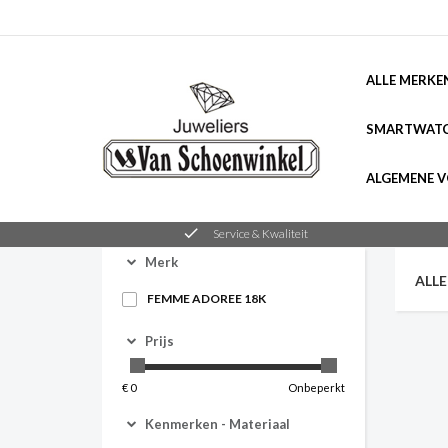
ALLE MERKE
SMARTWAT
ALGEMENE 
check
Service & Kwaliteit
Merk
ALL
FEMME ADOREE 18K
Prijs
€
0
Onbeperkt
Kenmerken -
Materiaal