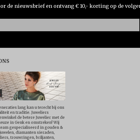
voor de nieuwsbrief en ontvang € 10,- korting op de volge
€
840,
€
779,
00
00






ONS
eneraties lang kan u terecht bij ons
iteit en traditie. Juweliers
nwinkel de betere Juwelier met de
euze in Genk en omstreken! Wij
 team gespecialiseerd in gouden &
 juwelen, diamanten sieraden,
liers, trouwringen, briljanten,