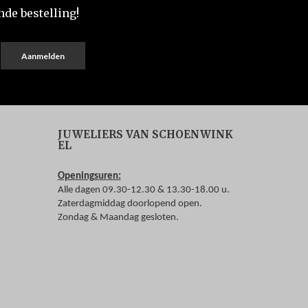
nde bestelling!
€
2.290,
00
Aanmelden


JUWELIERS VAN SCHOENWINK
EL
Openingsuren:
Alle dagen 09.30-12.30 & 13.30-18.00 u.
Zaterdagmiddag doorlopend open.
Zondag & Maandag gesloten.