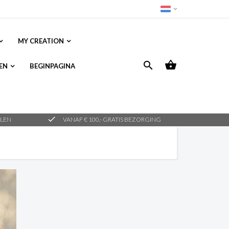
MY CREATION



EN
BEGINPAGINA
check
ALEN
VANAF € 100,- GRATIS BEZORGING