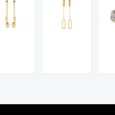
€
1.199,
00
€
1.590,
00





