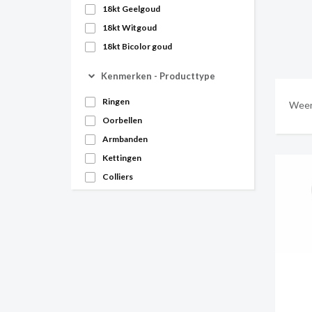
18kt Geelgoud
18kt Witgoud
18kt Bicolor goud
Kenmerken -
Producttype
Ringen
Weer
Oorbellen
Armbanden
Kettingen
Colliers